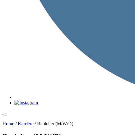
Home
/
Karriere
/
Bauleiter (M/W/D)